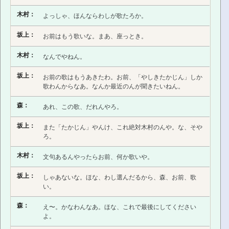
木村：
よっしゃ、ほんならわしが歌たろか。
坂上：
お前はもう歌いな。まあ、座っとき。
木村：
なんでやねん。
坂上：
お前の歌はもうあきたわ。お前、「やしきたかじん」しか
歌わんからなあ。なんか最近のんが聞きたいねん。
森：
あれ、この歌、だれんやろ。
坂上：
また「たかじん」やんけ、これ絶対木村のんや。な、そや
ろ。
木村：
文句あるんやったらお前、何か歌いや。
坂上：
しゃあないな。ほな、わし選んだるから、森、お前、歌
い。
森：
え〜。かなわんなあ。ほな、これで最後にしてください
よ。