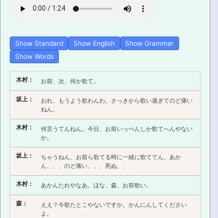
PRONUNCIATION
REAL CONVERSATIONS
Show Standard
Show English
Show Grammar
Show Words
RESOURCES
木村：
お前、次、何か歌て。
ABOUT
坂上：
おれ、もうよう歌わんわ。さっきから歌い過ぎてのど痛い
ねん。
FEEDBACK
木村：
何言うてんねん。今日、お前いっぺんしか歌てへんやない
SEARCH
か。
坂上：
ちゃうねん、お前ら歌てる時に一緒に歌ててん。あか
ん、、、のど痛い、、、死ぬ、、、
木村：
あかんたれやなあ。ほな、森、お前歌い。
森：
ええ？今歌たとこやないですか。かんにんしてください
よ。