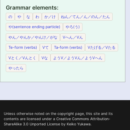
Grammar elements
の
や
な
わ
か／け
ねん／てん／ん／のん／たん
や(sentence ending particle)
やろ(う)
やん／やんか／やんけ／がな
Vへん／Vん
Te-form (verbs)
Vて
Ta-form (verbs)
Vたげる／Vたる
Vとく／Vんとく
Vな
ようV／ようVん／ようVへん
やったら
Unless otherwise noted on the
copyright
page, this site and its
contents are licensed under a
Creative Commons Attribution-
ShareAlike 3.0 Unported License
by
Keiko Yukawa
.