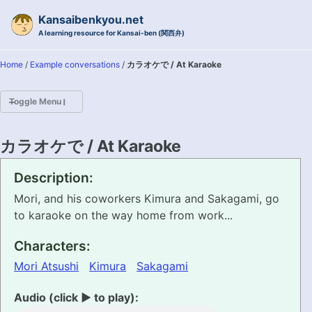
Skip to primary navigation
Skip to content
Skip to footer
Kansaibenkyou.net
A learning resource for Kansai-ben (関西弁)
Home
/
Example conversations
/
カラオケで / At Karaoke
Toggle Menu
HOME
カラオケで / At Karaoke
INTRODUCTION
Description:
Mori, and his coworkers Kimura and Sakagami, go
KANSAI-BEN IS...?
to karaoke on the way home from work...
EXAMPLE CONVERSATIONS
Characters:
Mori Atsushi
Kimura
Sakagami
GRAMMAR
Audio (click ▶ to play):
VOCABULARY